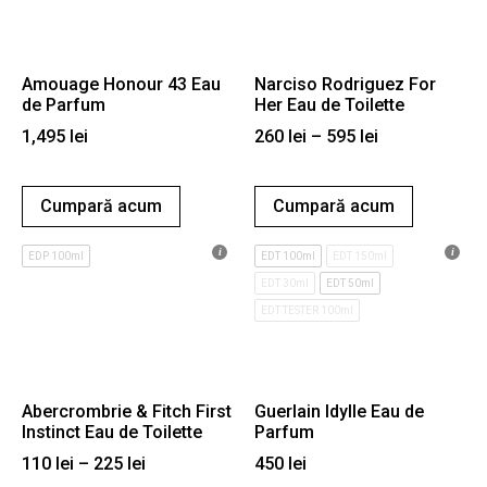
Amouage Honour 43 Eau
Narciso Rodriguez For
de Parfum
Her Eau de Toilette
1,495
lei
260
lei
–
595
lei
Cumpară acum
Cumpară acum
EDP 100ml
EDT 100ml
EDT 150ml
EDT 30ml
EDT 50ml
EDT TESTER 100ml
Abercrombrie & Fitch First
Guerlain Idylle Eau de
Instinct Eau de Toilette
Parfum
110
lei
–
225
lei
450
lei