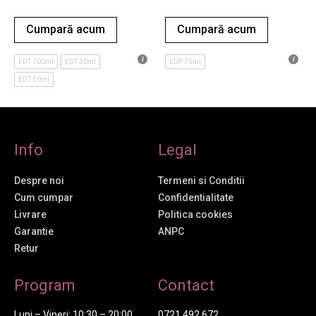
Cumpară acum
Cumpară acum
EDT 100ml
EDT 30ml
EDP 75ml
EDT 50ml
Info
Legal
Despre noi
Termeni si Conditii
Cum cumpar
Confidentialitate
Livrare
Politica cookies
Garantie
ANPC
Retur
Program
Contact
Luni – Vineri: 10:30 – 20:00
0721 492 672