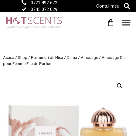
0721 492 672
Contul meu
0745 072 029
Acasa
/
Shop
/
Parfumuri de Nisa
/
Dama
/
Amouage
/
Amouage Dia
pour Femme Eau de Parfum