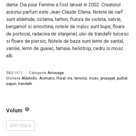
dama. Dia pour Femme a fost lansat in 2002. Creatorul
acestui parfum este Jean-Claude Ellena. Notele de varf
sunt aldehide, ciclama, tarhon, frunza de violeta, salvie,
bergamot si smochina; notele de mijloc sunt bujor, floare
de portocal, radacina de stanjenel, ulei de trandafir turcesc
si floare de piersic; Notele de baza sunt lemn de santal,
vanilie, lemn de guaiac, tamaie, heliotrop, cedru si mosc
alb.
SKU
9915
Categorie
Amouage
Etichete
Aldehidic
,
Aromatic
,
Floral
,
Iris
,
lemnos
,
mosc
,
proaspat
,
pudrat
,
sapun
,
trandafir
Volum
EDP 100ml