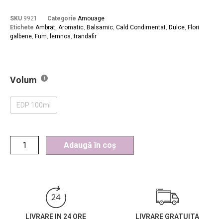
SKU
9921
Categorie
Amouage
Etichete
Ambrat
,
Aromatic
,
Balsamic
,
Cald Condimentat
,
Dulce
,
Flori
galbene
,
Fum
,
lemnos
,
trandafir
Volum
EDP 100ml
Adaugă în coș
LIVRARE IN 24 ORE
LIVRARE GRATUITA