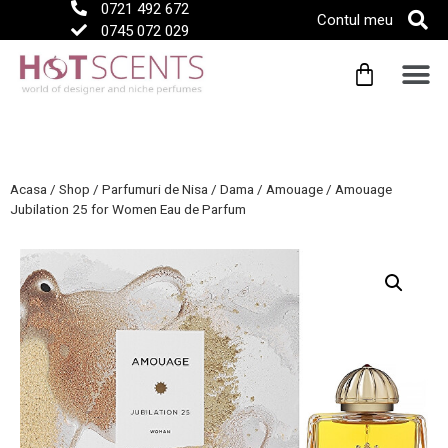
0721 492 672
Contul meu
0745 072 029
Acasa
/
Shop
/
Parfumuri de Nisa
/
Dama
/
Amouage
/
Amouage
Jubilation 25 for Women Eau de Parfum