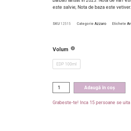
barbati lansat in 2023. Nota de varf e
este salvie; Nota de baza este vetiver.
SKU
12515
Categorie
Azzaro
Etichete
Ar
Volum
EDP 100ml
Adaugă în coș
Grabeste-te! Inca
15
persoane se uita