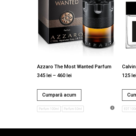
Azzaro The Most Wanted Parfum
Calvin
345
lei
–
460
lei
125
le
Cumpară acum
Cum
Parfum 100ml
Parfum 50ml
EDT 100