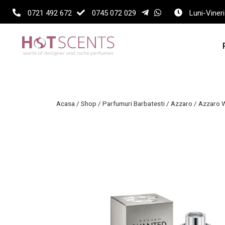
0721 492 672
0745 072 029
Luni-Vineri
Acasa
/
Shop
/
Parfumuri Barbatesti
/
Azzaro
/
Azzaro 