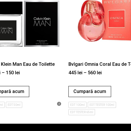
 Klein Man Eau de Toilette
Bvlgari Omnia Coral Eau de To
i
–
150
lei
445
lei
–
560
lei
pară acum
Cumpară acum
ml
EDT 50ml
EDT 100ml
EDT TESTER 100ml
EDT TESTER 65ml