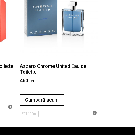
ilette
Azzaro Chrome United Eau de
Toilette
460
lei
Cumpară acum
EDT 100ml