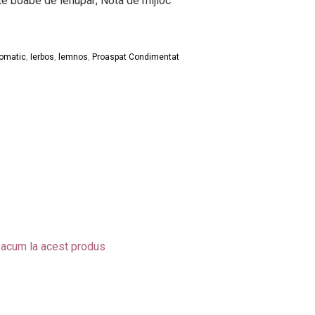
ste boabe de ienupar; Nota de mijloc
omatic
,
Ierbos
,
lemnos
,
Proaspat Condimentat
 acum la acest produs