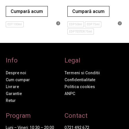
Cumpară acum
Cumpară acum
EDT 100ml
EDP 50ml
EDP 75ml
EDP TESTER 75ml
Info
Legal
Despre noi
Termeni si Conditii
Cum cumpar
Confidentialitate
Livrare
Politica cookies
Garantie
ANPC
Retur
Program
Contact
Luni – Vineri: 10:30 – 20:00
0721 492 672