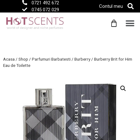
0721 492 672
Contul meu
0745 072 029
Acasa
/
Shop
/
Parfumuri Barbatesti
/
Burberry
/
Burberry Brit for Him
Eau de Toilette