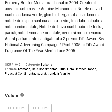
Burberry Brit for Men a fost lansat in 2004. Creatorul
acestui parfum este Antoine Maisondieu. Notele de varf
sunt mandarina verde, ghimbir, bergamot si cardamom;
notele de mijloc sunt nucsoara, cedru, trandafir salbatic si
note condimentate; Notele de baza sunt boabe de tonka,
paciuli, note lemnoase orientale, cedru si mosc cenusiu.
Acest parfum este castigatorul a 2 premii: FiFi Award Best
National Advertising Campaign / Print 2005 si FiFi Award
Fragrance Of The Year Men`s Luxe 2005.
SKU
#1042
Categorie
Burberry
Etichete
Aromatic
,
Cald Condimentat
,
Citric
,
Floral
,
lemnos
,
mosc
,
Proaspat Condimentat
,
pudrat
,
trandafir
,
Vanilie
Volum
EDT 100ml
EDT 30ml