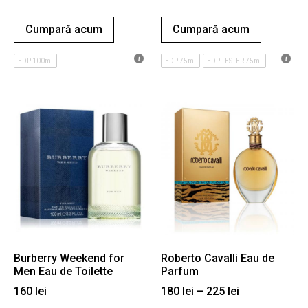
Cumpară acum
Cumpară acum
EDP 100ml
EDP 75ml
EDP TESTER 75ml
Burberry Weekend for
Roberto Cavalli Eau de
Men Eau de Toilette
Parfum
160
lei
180
lei
–
225
lei