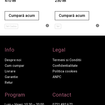
410
lei
250
lei
Cumpară acum
Cumpară acum
Set Cadou
Set
Info
Legal
Despre noi
Termeni si Conditii
Cum cumpar
Confidentialitate
Livrare
Politica cookies
Garantie
ANPC
Retur
Program
Contact
Luni – Vineri: 10:30 – 20:00
0721 492 672