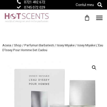
0721 492 672
Contul meu
0745 072 029
Acasa
/
Shop
/
Parfumuri Barbatesti
/
Issey Miyake
/
Issey Miyake L’Eau
D’Issey Pour Homme Set Cadou