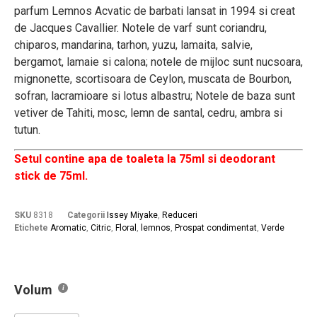
parfum Lemnos Acvatic de barbati lansat in 1994 si creat
de Jacques Cavallier. Notele de varf sunt coriandru,
chiparos, mandarina, tarhon, yuzu, lamaita, salvie,
bergamot, lamaie si calona; notele de mijloc sunt nucsoara,
mignonette, scortisoara de Ceylon, muscata de Bourbon,
sofran, lacramioare si lotus albastru; Notele de baza sunt
vetiver de Tahiti, mosc, lemn de santal, cedru, ambra si
tutun.
Setul contine apa de toaleta la 75ml si deodorant
stick de 75ml.
SKU
8318
Categorii
Issey Miyake
,
Reduceri
Etichete
Aromatic
,
Citric
,
Floral
,
lemnos
,
Prospat condimentat
,
Verde
Volum