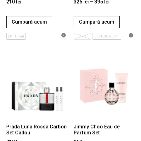
210
lei
325
lei
–
395
lei
Cumpară acum
Cumpară acum
EDT 100ml
EDT 80ml
EDT TESTER 80ml
Prada Luna Rossa Carbon
Jimmy Choo Eau de
Set Cadou
Parfum Set