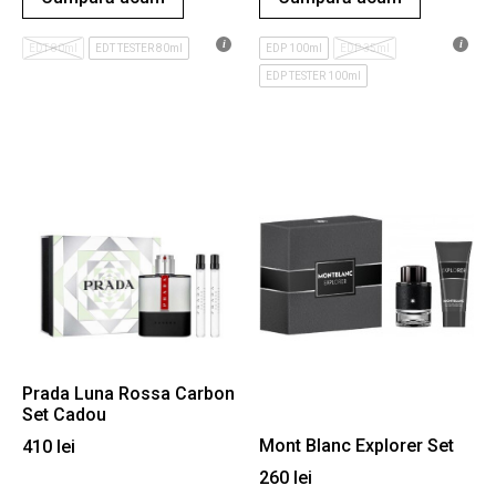
EDT 80ml
EDT TESTER 80ml
EDP 100ml
EDP 35ml
EDP TESTER 100ml
Prada Luna Rossa Carbon
Set Cadou
Mont Blanc Explorer Set
410
lei
260
lei