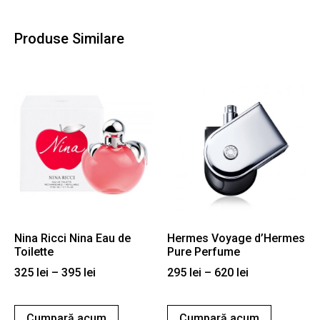
Produse Similare
Nina Ricci Nina Eau de
Hermes Voyage d’Hermes
Toilette
Pure Perfume
325
lei
–
395
lei
295
lei
–
620
lei
Cumpară acum
Cumpară acum