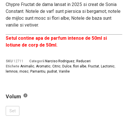
Chypre Fructat de dama lansat in 2025 si creat de Sonia
Constant. Notele de varf sunt piersica si bergamot; notele
de mijloc sunt mosc si flori albe; Notele de baza sunt
vanilie si vetiver.
Setul contine apa de parfum intense de 50ml si
lotiune de corp de 50ml.
SKU
12711
Categorii
Narciso Rodriguez
,
Reduceri
Etichete
Animalic
,
Aromatic
,
Citric
,
Dulce
,
flori albe
,
Fructat
,
Lactonic
,
lemnos
,
mosc
,
Pamantiu
,
pudrat
,
Vanilie
Volum
Set