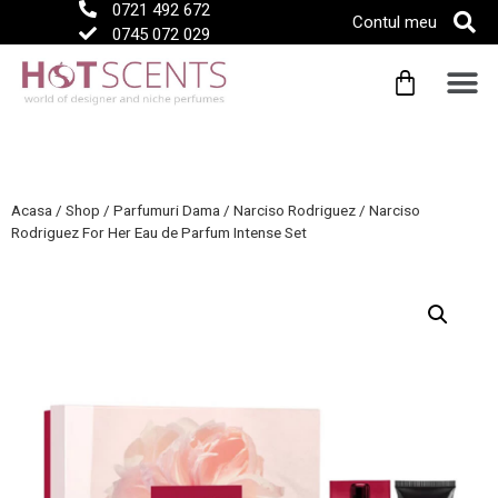
0721 492 672
Contul meu
0745 072 029
Acasa
/
Shop
/
Parfumuri Dama
/
Narciso Rodriguez
/
Narciso
Rodriguez For Her Eau de Parfum Intense Set