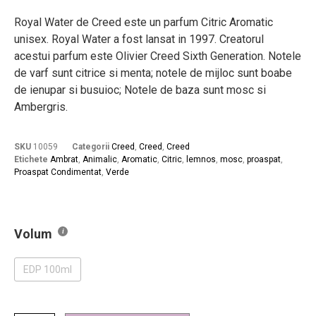
Royal Water de Creed este un parfum Citric Aromatic
unisex. Royal Water a fost lansat in 1997. Creatorul
acestui parfum este Olivier Creed Sixth Generation. Notele
de varf sunt citrice si menta; notele de mijloc sunt boabe
de ienupar si busuioc; Notele de baza sunt mosc si
Ambergris.
SKU
10059
Categorii
Creed
,
Creed
,
Creed
Etichete
Ambrat
,
Animalic
,
Aromatic
,
Citric
,
lemnos
,
mosc
,
proaspat
,
Proaspat Condimentat
,
Verde
Volum
EDP 100ml