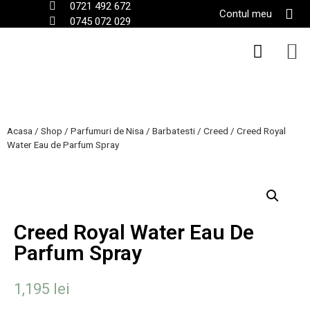
0721 492 672
Contul meu
0745 072 029
Parfumu
Parfum
Parfumu
Acasa
/
Shop
/
Parfumuri de Nisa
/
Barbatesti
/
Creed
/
Creed Royal
Water Eau de Parfum Spray
Creed Royal Water Eau De
Parfum Spray
1,195
lei